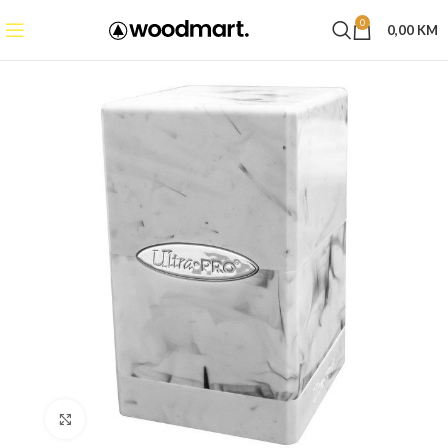
0
0,00
KM
Click to enlarge