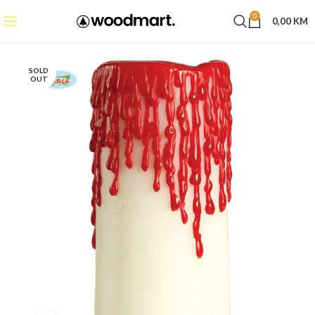
0
0,00
KM
SOLD
OUT