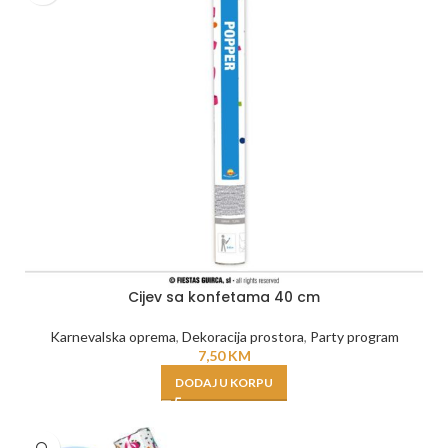
Cijev sa konfetama 40 cm
Karnevalska oprema
,
Dekoracija prostora
,
Party program
7,50
KM
DODAJ U KORPU