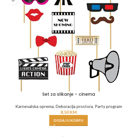
Set za slikanje – cinema
Karnevalska oprema
,
Dekoracija prostora
,
Party program
8,50
KM
DODAJ U KORPU