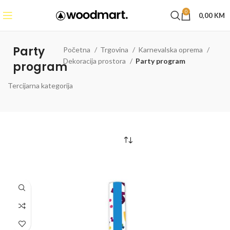
0
0,00
KM
Party
Početna
Trgovina
Karnevalska oprema
Dekoracija prostora
Party program
program
Tercijarna kategorija