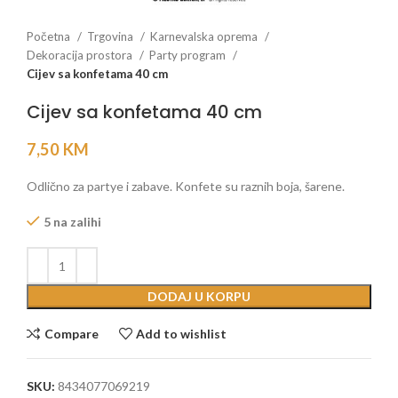
Početna
Trgovina
Karnevalska oprema
Dekoracija prostora
Party program
Cijev sa konfetama 40 cm
Cijev sa konfetama 40 cm
7,50
KM
Odlično za partye i zabave. Konfete su raznih boja, šarene.
5 na zalihi
DODAJ U KORPU
Compare
Add to wishlist
SKU:
8434077069219