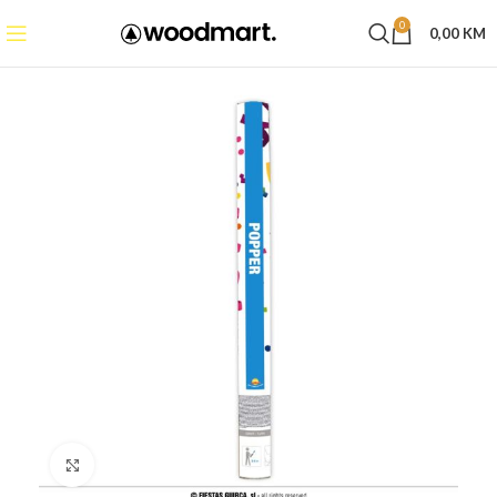
0
0,00
KM
Click to enlarge