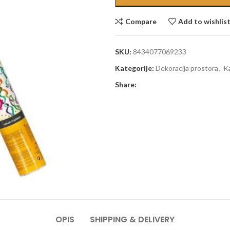
Compare
Add to wishlis
SKU:
8434077069233
Kategorije:
Dekoracija prostora
,
K
Share:
OPIS
SHIPPING & DELIVERY