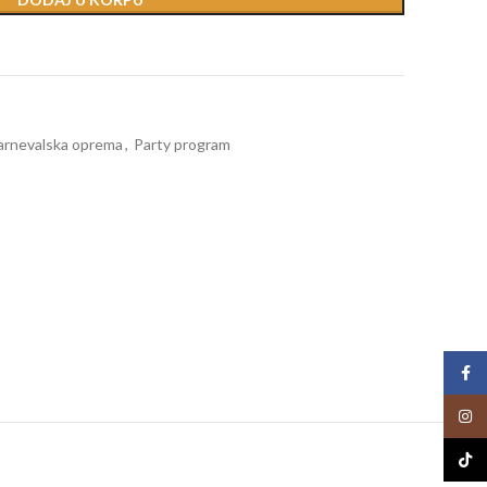
t
arnevalska oprema
,
Party program
Face
Insta
TikTo