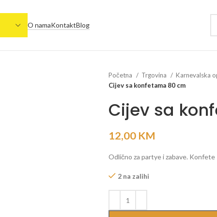
O nama
Kontakt
Blog
Početna
Trgovina
Karnevalska 
Cijev sa konfetama 80 cm
Cijev sa ko
12,00
KM
Odlično za partye i zabave. Konfete 
2 na zalihi