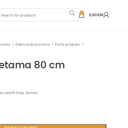
0
0,00
KM
oprema
Dekoracija prostora
Party program
nfetama 80 cm
su raznih boja, šarene.
DODAJ U KORPU