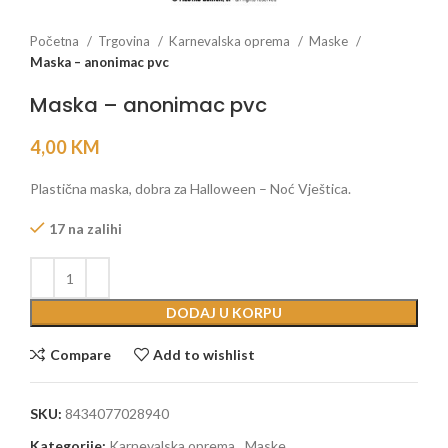
Početna
Trgovina
Karnevalska oprema
Maske
Maska – anonimac pvc
Maska – anonimac pvc
4,00
KM
Plastična maska, dobra za Halloween – Noć Vještica.
17 na zalihi
DODAJ U KORPU
Compare
Add to wishlist
SKU:
8434077028940
Kategorije:
Karnevalska oprema
,
Maske