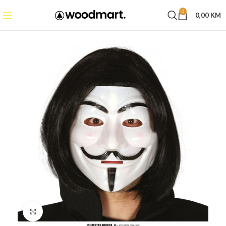
0
0,00
KM
Click to enlarge