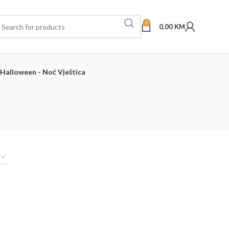
0
0,00
KM
Halloween - Noć Vještica