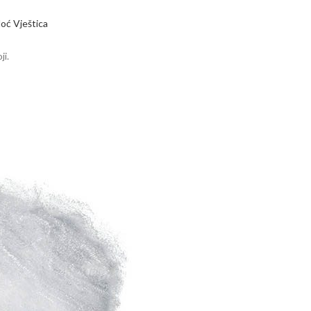
oć Vještica
ji.