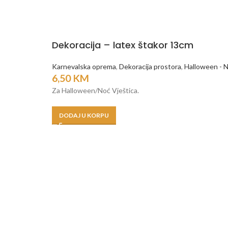
Dekoracija – latex štakor 13cm
Karnevalska oprema
,
Dekoracija prostora
,
Halloween - N
6,50
KM
Za Halloween/Noć Vještica.
DODAJ U KORPU