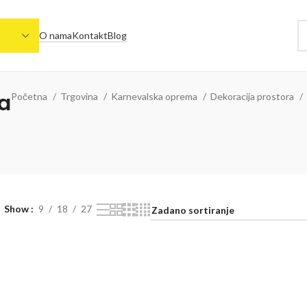
O nama
Kontakt
Blog
ca
Početna
Trgovina
Karnevalska oprema
Dekoracija prostora
Show
9
18
27