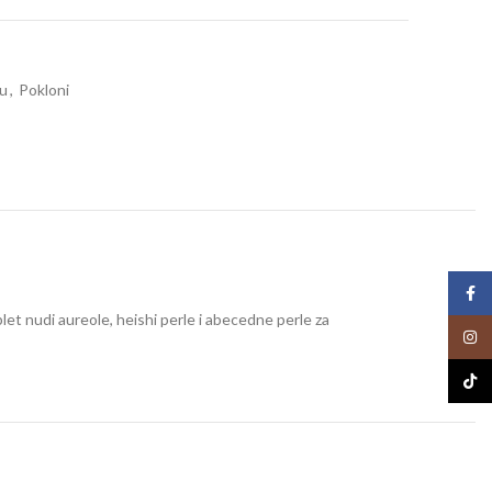
cu
,
Pokloni
Face
plet nudi aureole, heishi perle i abecedne perle za
Insta
TikTo