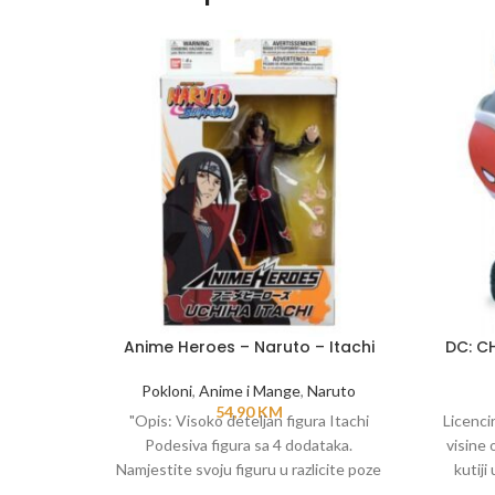
Anime Heroes – Naruto – Itachi
DC: C
Pokloni
,
Anime i Mange
,
Naruto
54,90
KM
"Opis: Visoko deteljan figura Itachi
Licencir
Podesiva figura sa 4 dodataka.
visine 
Namjestite svoju figuru u razlicite poze
kutiji
I rekrirajte omiljene scene iz