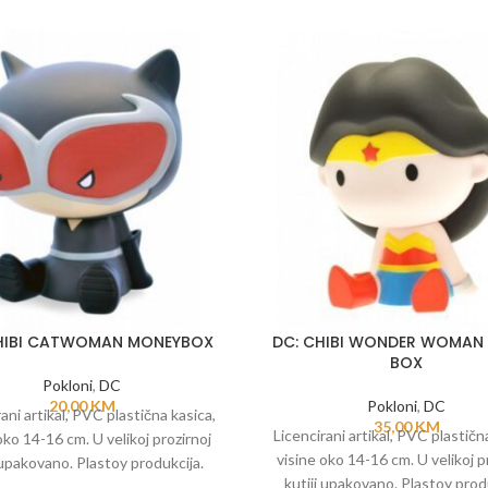
HIBI CATWOMAN MONEYBOX
DC: CHIBI WONDER WOMAN
BOX
Pokloni
,
DC
20,00
KM
Pokloni
,
DC
ani artikal, PVC plastična kasica,
35,00
KM
Licencirani artikal, PVC plastičn
oko 14-16 cm. U velikoj prozirnoj
visine oko 14-16 cm. U velikoj p
 upakovano. Plastoy produkcija.
kutiji upakovano. Plastoy prod