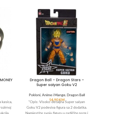
 MONEY
Dragon Ball – Dragon Stars –
Drago
Super saiyan Goku V2
Pokloni
,
Anime i Mange
,
Dragon Ball
Poklo
54,90
KM
a kasica,
"Opis: Visoko-detaljna Super saiyan
"Opis: 
rozirnoj
Goku V2 podesiva figura sa 2 dodatka.
figura
ukcija.
Namjestite svoju figuru u različite poze i