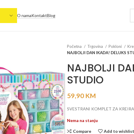
O nama
Kontakt
Blog
Početna
Trgovina
Pokloni
Kre
NAJBOLJI DAN IKADA! DELUKS ST
NAJBOLJI DA
STUDIO
59,90
KM
SVESTRANI KOMPLET ZA KREIR
Nema na stanju
Compare
Add to wishlis