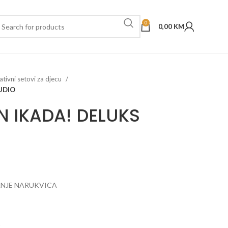
0
0,00
KM
ativni setovi za djecu
UDIO
N IKADA! DELUKS
ANJE NARUKVICA
t