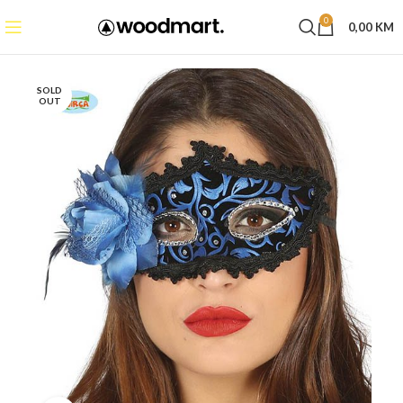
0
0,00
KM
SOLD
OUT