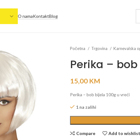
O nama
Kontakt
Blog
Početna
Trgovina
Karnevalska 
Perika – bob 
15,00
KM
Perika – bob bijela 100g u vreći
1 na zalihi
Compare
Add to wishlis