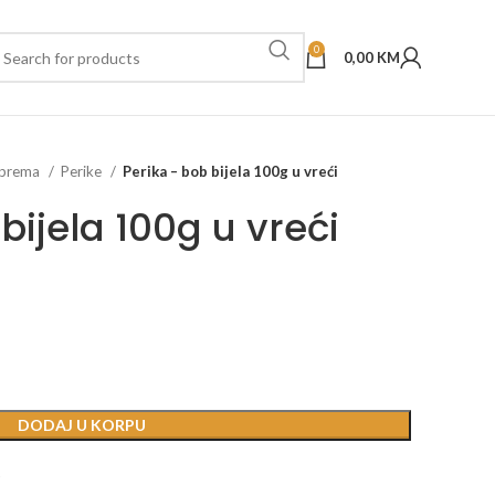
0
0,00
KM
oprema
Perike
Perika – bob bijela 100g u vreći
bijela 100g u vreći
DODAJ U KORPU
t