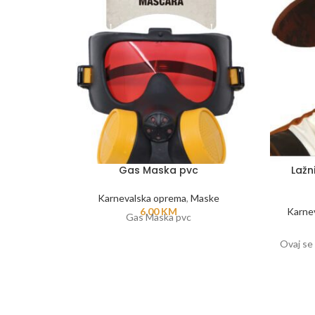
Gas Maska pvc
Lažni
Karnevalska oprema
,
Maske
6,00
KM
Karne
Gas Maska pvc
Ovaj se 