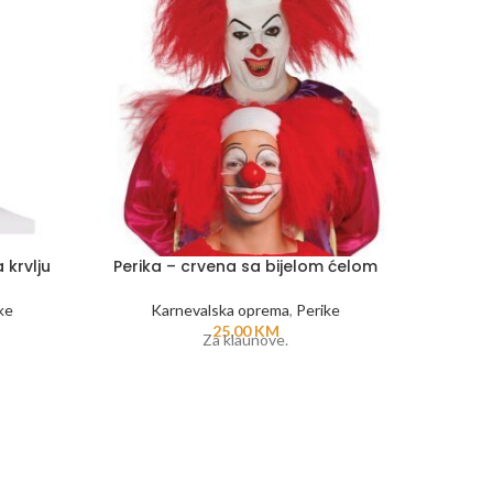
 krvlju
Perika – crvena sa bijelom ćelom
Per
ke
Karnevalska oprema
,
Perike
K
25,00
KM
Za klaunove.