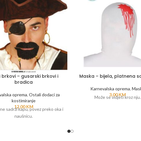
 brkovi – gusarski brkovi i
Maska – bijela, platnena sa
bradica
Karnevalska oprema
,
Mas
valska oprema
,
Ostali dodaci za
3,00
KM
Može se vidjeti kroz nju.
kostimiranje
12,00
KM
ne sadrži kapu, povez preko oka i
naušnicu.