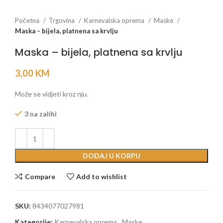
Početna
Trgovina
Karnevalska oprema
Maske
Maska – bijela, platnena sa krvlju
Maska – bijela, platnena sa krvlju
3,00
KM
Može se vidjeti kroz nju.
3 na zalihi
DODAJ U KORPU
Compare
Add to wishlist
SKU:
8434077027981
Kategorije:
Karnevalska oprema
,
Maske