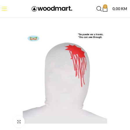
0
0,00
KM
Click to enlarge