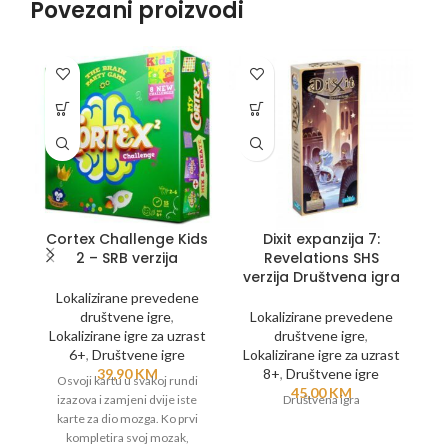
Povezani proizvodi
Cortex Challenge Kids
Dixit expanzija 7:
D
2 – SRB verzija
Revelations SHS
verzija Društvena igra
v
Lokalizirane prevedene
društvene igre
,
Lokalizirane prevedene
Lokalizirane igre za uzrast
društvene igre
,
6+
,
Društvene igre
Lokalizirane igre za uzrast
L
39,90
KM
8+
,
Društvene igre
Osvoji kartu u svakoj rundi
45,00
KM
izazova i zamjeni dvije iste
Društvena igra
karte za dio mozga. Ko prvi
kompletira svoj mozak,