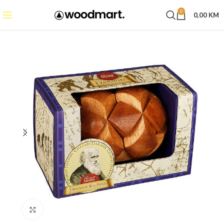
0
0,00
KM
Click to enlarge