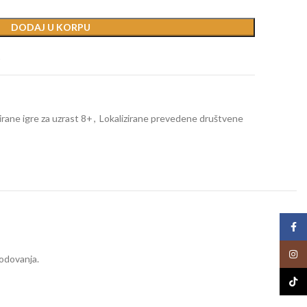
DODAJ U KORPU
t
irane igre za uzrast 8+
,
Lokalizirane prevedene društvene
Face
Insta
bodovanja.
TikTo