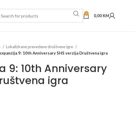
0
0,00
KM
e
Lokalizirane prevedene društvene igre
 expanzija 9: 10th Anniversary SHS verzija Društvena igra
ja 9: 10th Anniversary
Društvena igra