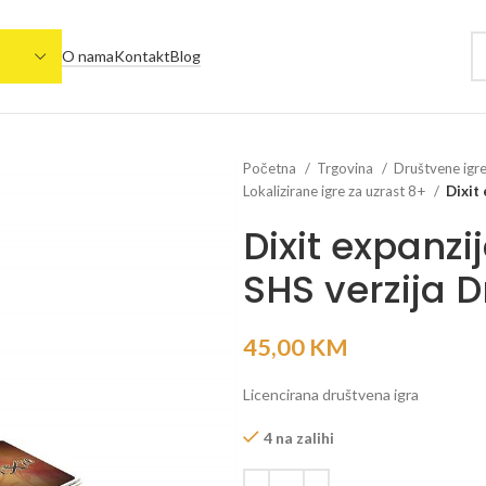
O nama
Kontakt
Blog
Početna
Trgovina
Društvene igr
Lokalizirane igre za uzrast 8+
Dixit
Dixit expanzi
SHS verzija 
45,00
KM
Licencirana društvena igra
4 na zalihi