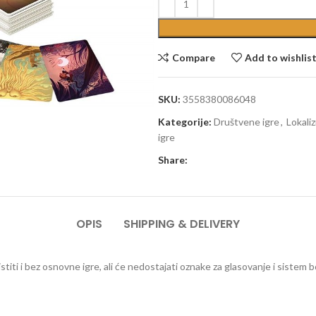
Compare
Add to wishlis
SKU:
3558380086048
Kategorije:
Društvene igre
,
Lokaliz
igre
Share:
OPIS
SHIPPING & DELIVERY
titi i bez osnovne igre, ali će nedostajati oznake za glasovanje i sistem 