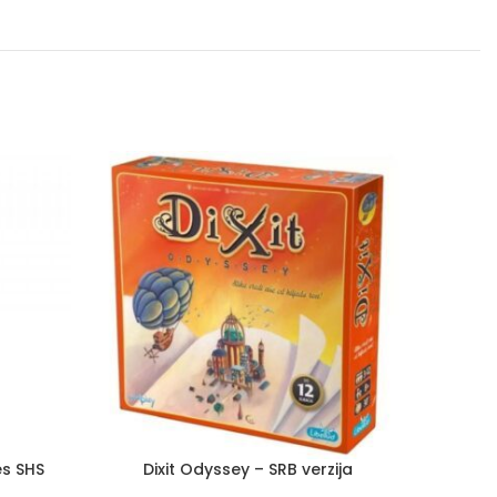
es SHS
Dixit Odyssey – SRB verzija
Gemi