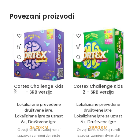
Povezani proizvodi
Cortex Challenge Kids
Cortex Challenge Kids
– SRB verzija
2 – SRB verzija
v
Lokalizirane prevedene
Lokalizirane prevedene
društvene igre
,
društvene igre
,
Lokalizirane igre za uzrast
Lokalizirane igre za uzrast
6+
,
Društvene igre
6+
,
Društvene igre
L
35,00
KM
39,90
KM
Osvoji kartu u svakoj rundi
Osvoji kartu u svakoj rundi
izazova i zamjeni dvije iste
izazova i zamjeni dvije iste