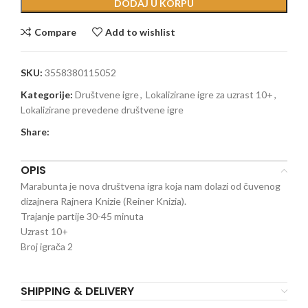
DODAJ U KORPU
Compare
Add to wishlist
SKU:
3558380115052
Kategorije:
Društvene igre
,
Lokalizirane igre za uzrast 10+
,
Lokalizirane prevedene društvene igre
Share:
OPIS
Marabunta je nova društvena igra koja nam dolazi od čuvenog
dizajnera Rajnera Knizie (Reiner Knizia).
Trajanje partije 30-45 minuta
Uzrast 10+
Broj igrača 2
SHIPPING & DELIVERY