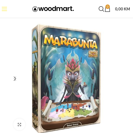
0
0,00
KM
Click to enlarge