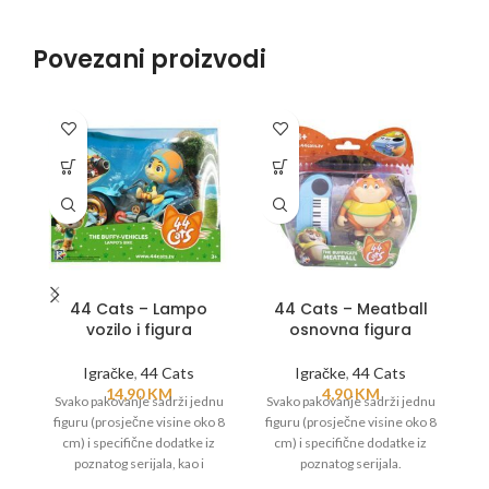
Povezani proizvodi
44 Cats – Lampo
44 Cats – Meatball
vozilo i figura
osnovna figura
D
Igračke
,
44 Cats
Igračke
,
44 Cats
14,90
KM
4,90
KM
Svako pakovanje sadrži jednu
Svako pakovanje sadrži jednu
S
figuru (prosječne visine oko 8
figuru (prosječne visine oko 8
fi
cm) i specifične dodatke iz
cm) i specifične dodatke iz
poznatog serijala, kao i
poznatog serijala.
specifično vozilo vezano za tog
sp