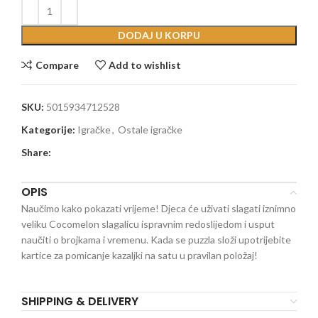
DODAJ U KORPU
Compare
Add to wishlist
SKU:
5015934712528
Kategorije:
Igračke
,
Ostale igračke
Share:
OPIS
Naučimo kako pokazati vrijeme! Djeca će uživati slagati iznimno
veliku Cocomelon slagalicu ispravnim redoslijedom i usput
naučiti o brojkama i vremenu. Kada se puzzla složi upotrijebite
kartice za pomicanje kazaljki na satu u pravilan položaj!
SHIPPING & DELIVERY