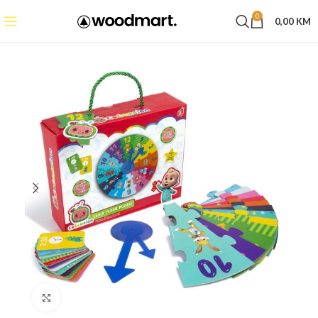
0
0,00
KM
Click to enlarge