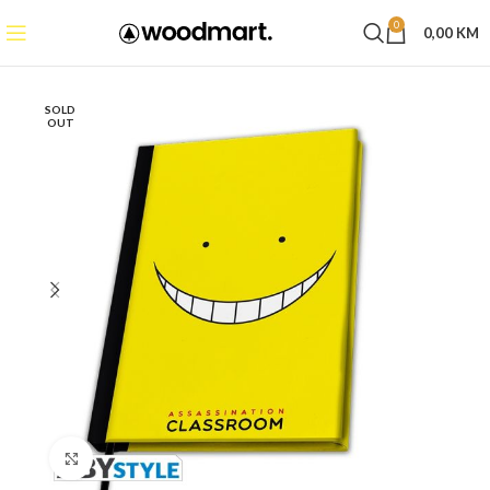
0
0,00
KM
SOLD
OUT
Click to enlarge