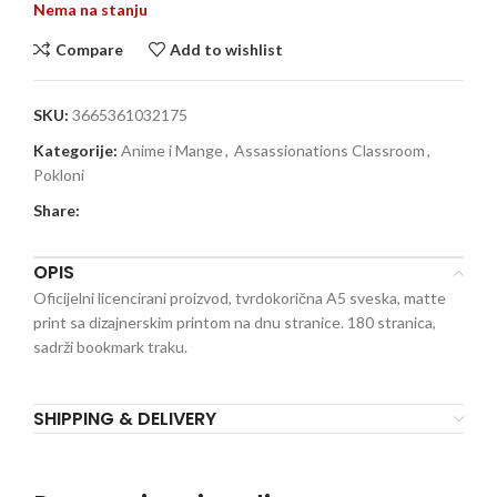
Nema na stanju
Compare
Add to wishlist
SKU:
3665361032175
Kategorije:
Anime i Mange
,
Assassionations Classroom
,
Pokloni
Share:
OPIS
Oficijelni licencirani proizvod, tvrdokorična A5 sveska, matte
print sa dizajnerskim printom na dnu stranice. 180 stranica,
sadrži bookmark traku.
SHIPPING & DELIVERY