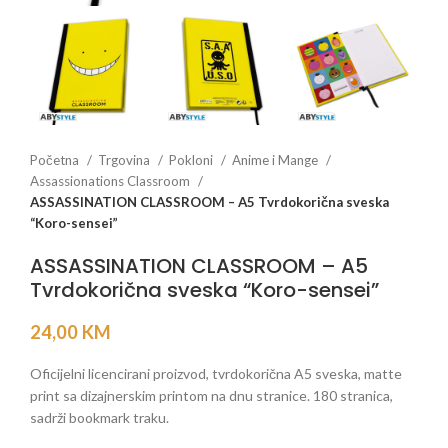
Početna
Trgovina
Pokloni
Anime i Mange
Assassionations Classroom
ASSASSINATION CLASSROOM – A5 Tvrdokorična sveska
“Koro-sensei”
ASSASSINATION CLASSROOM – A5
Tvrdokorična sveska “Koro-sensei”
24,00
KM
Oficijelni licencirani proizvod, tvrdokorična A5 sveska, matte
print sa dizajnerskim printom na dnu stranice. 180 stranica,
sadrži bookmark traku.