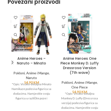
Povezani proizvodi
Anime Heroes –
Anime Heroes One
Naruto – Minato
Piece Monkey D. Luffy
Dressrosa Version
(7th wave)
Pokloni
,
Anime i Mange
,
Naruto
54,90
KM
Pokloni
,
Anime i Mange
,
"Opis: Visoko-detaljna Minato
One Piece
Namikaze podesiva figurica sa
"
54,90
KM
dodacima. Namjestite svoju
"Opis: Visoko-detaljna
po
figuricu u različite poze i
Monkey D. Luffy (Dressrosa
rekreirajte omiljene scene iz
verzija) podesiva figurica sa
Naruto serijala.
dodacima. Namjestite svoju
o