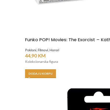
Funko POP! Movies: The Exorcist – Kat
Pokloni
,
Filmovi
,
Horori
44,90
KM
Kolekcionarska figura
DODAJ U KORPU