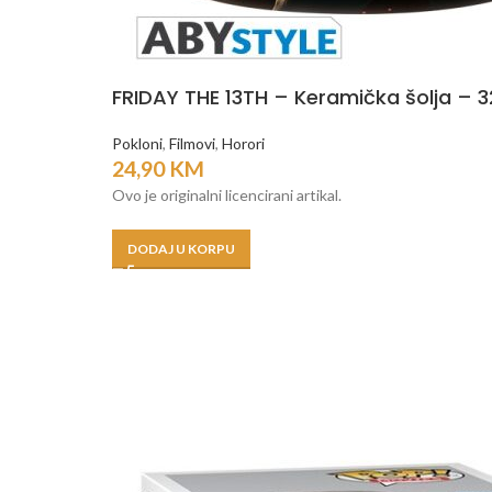
FRIDAY THE 13TH – Keramička šolja – 
Pokloni
,
Filmovi
,
Horori
24,90
KM
Ovo je originalni licencirani artikal.
DODAJ U KORPU