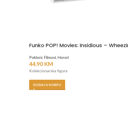
Funko POP! Movies: Insidious – Wheez
Pokloni
,
Filmovi
,
Horori
44,90
KM
Kolekcionarska figura
DODAJ U KORPU