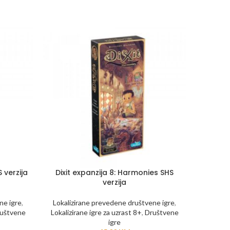
S verzija
Dixit expanzija 8: Harmonies SHS
Dixit 
verzija
SH
ne igre
,
Lokalizirane prevedene društvene igre
,
Lokaliz
uštvene
Lokalizirane igre za uzrast 8+
,
Društvene
Lokalizi
igre