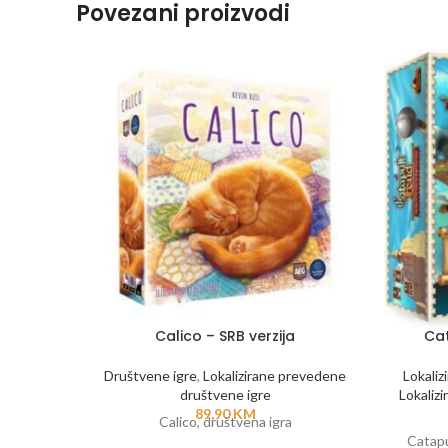
Povezani proizvodi
Calico – SRB verzija
Cat
Društvene igre
,
Lokalizirane prevedene
Lokaliz
društvene igre
Lokalizi
89,90
KM
Calico, društvena igra
Catapu