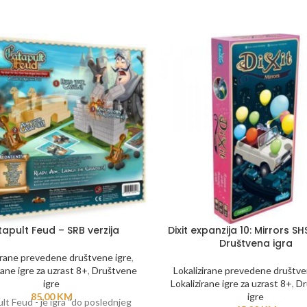
apult Feud – SRB verzija
Dixit expanzija 10: Mirrors SH
Društvena igra
irane prevedene društvene igre
,
rane igre za uzrast 8+
,
Društvene
Lokalizirane prevedene društve
igre
Lokalizirane igre za uzrast 8+
,
Dr
85,00
KM
igre
lt Feud - je igra “do poslednjeg