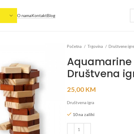
O nama
Kontakt
Blog
Početna
Trgovina
Društvene igr
Aquamarine 
Društvena ig
25,00
KM
Društvena igra
10 na zalihi