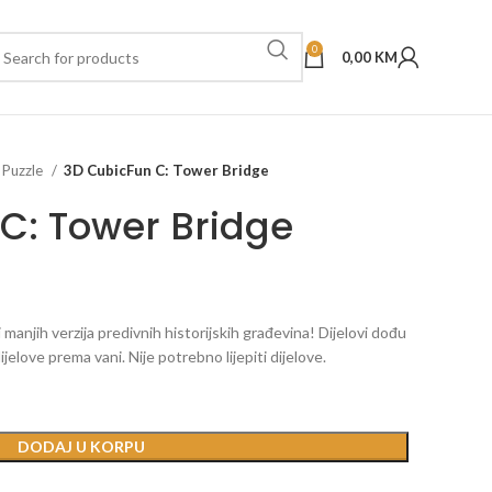
0
0,00
KM
 Puzzle
3D CubicFun C: Tower Bridge
C: Tower Bridge
manjih verzija predivnih historijskih građevina! Dijelovi dođu
dijelove prema vani. Nije potrebno lijepiti dijelove.
DODAJ U KORPU