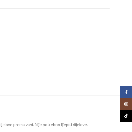
t
Face
Insta
TikTo
ijelove prema vani. Nije potrebno lijepiti dijelove.