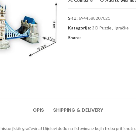
Compare
Add to wishlis
SKU:
6944588207021
Kategorije:
3 D Puzzle
,
Igračke
Share:
OPIS
SHIPPING & DELIVERY
istorijskih građevina! Dijelovi dođu na listovima iz kojih treba pritisnuti d