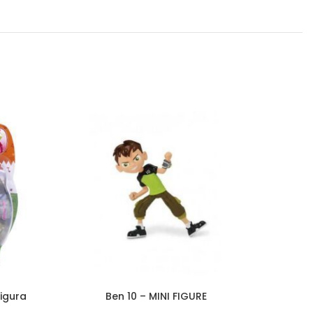
figura
Ben 10 – MINI FIGURE
PKM