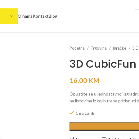
O nama
Kontakt
Blog
Početna
Trgovina
Igračke
3 D
3D CubicFun 
16,00
KM
Opustite se u jednostavnoj izgradnji 
na listovima iz kojih treba pritisnuti 
1 na zalihi