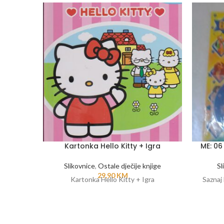
Kartonka Hello Kitty + Igra
ME: 06
Slikovnice
,
Ostale dječije knjige
Sl
29,90
KM
Kartonka Hello Kitty + Igra
Saznaj 