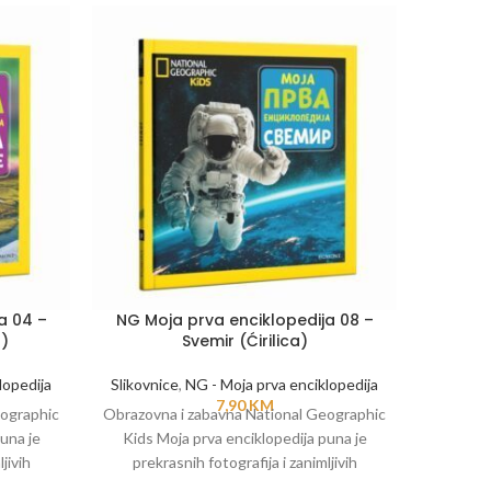
a 04 –
NG Moja prva enciklopedija 08 –
NG Mo
a)
Svemir (Ćirilica)
Kak
lopedija
Slikovnice
,
NG - Moja prva enciklopedija
Slikovn
7,90
KM
eographic
Obrazovna i zabavna National Geographic
Obrazovn
una je
Kids Moja prva enciklopedija puna je
Kids M
jivih
prekrasnih fotografija i zanimljivih
prekr
, morima,
podataka o životinjama, biljkama, morima,
podataka