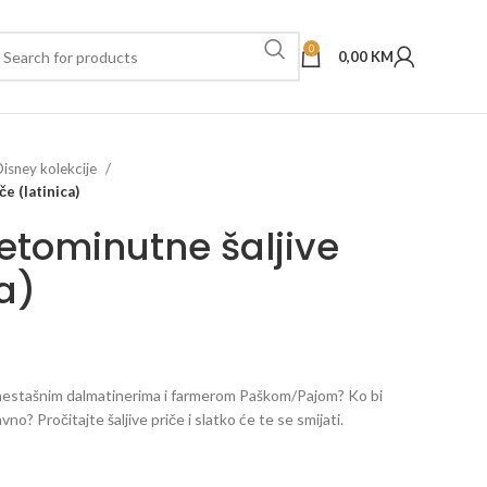
0
0,00
KM
Disney kolekcije
e (latinica)
Petominutne šaljive
ca)
lo s nestašnim dalmatinerima i farmerom Paškom/Pajom? Ko bi
o? Pročitajte šaljive priče i slatko će te se smijati.