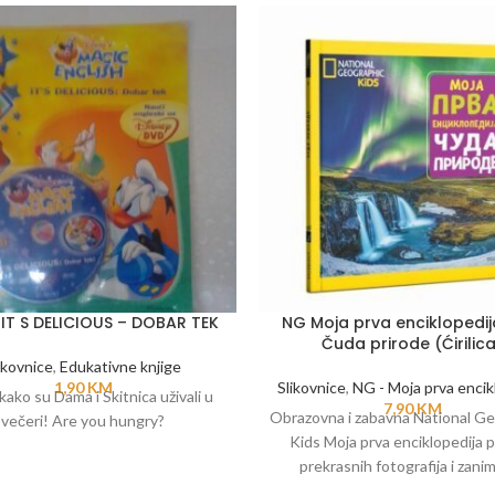
 IT S DELICIOUS – DOBAR TEK
NG Moja prva enciklopedij
Čuda prirode (Ćirilic
ikovnice
,
Edukativne knjige
1,90
KM
Slikovnice
,
NG - Moja prva encik
kako su Dama i Skitnica uživali u
7,90
KM
Obrazovna i zabavna National G
večeri! Are you hungry?
Kids Moja prva enciklopedija p
prekrasnih fotografija i zaniml
podataka o životinjama, biljkama