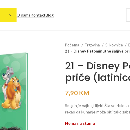
O nama
Kontakt
Blog
Početna
Trgovina
Slikovnice
21 – Disney Petominutne šaljive prič
21 – Disney 
priče (latini
7,90
KM
Smijeh je najbolji lijek! Šta se zbi
rekao da kuhanje može biti tako zabavn
Nema na stanju