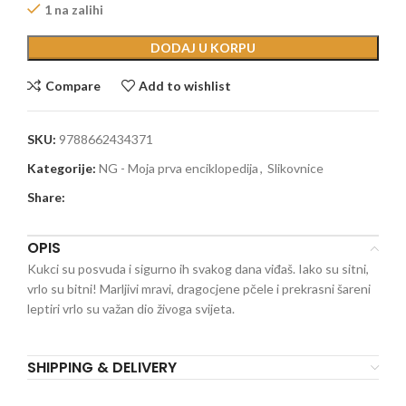
1 na zalihi
DODAJ U KORPU
Compare
Add to wishlist
SKU:
9788662434371
Kategorije:
NG - Moja prva enciklopedija
,
Slikovnice
Share:
OPIS
Kukci su posvuda i sigurno ih svakog dana viđaš. Iako su sitni,
vrlo su bitni! Marljivi mravi, dragocjene pčele i prekrasni šareni
leptiri vrlo su važan dio živoga svijeta.
SHIPPING & DELIVERY