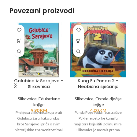
Povezani proizvodi
Golubica iz Sarajeva –
Kung Fu Panda 2 –
Slikovnica
Neobična sjećanja
Slikovnice
,
Edukativne
Slikovnice
,
Ostale dječije
knjige
knjige
9,90
KM
4,00
KM
Prelijepa slikovnica koja prati
Panda Po je vođa neustrašive
Golubicu Saru, kako prolazi
Paklene petorke kung fu
kroz Sarajevo i priča o svim
majstora koja štiti Dolinu mira.
historijskim znamenitostima i
Slikovnica je nastala prema
omogućuje djeci uvod u svo
istoimenom animiranom