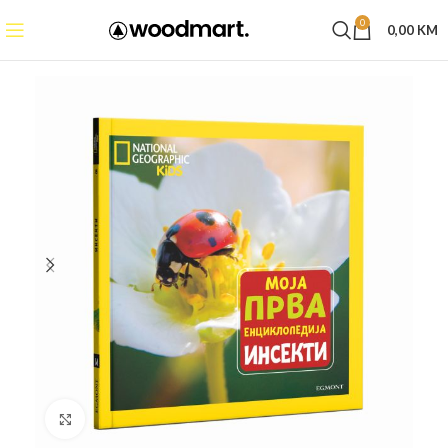
0
0,00
KM
Click to enlarge