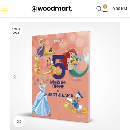
0
0,00
KM
SOLD
OUT
Click to enlarge