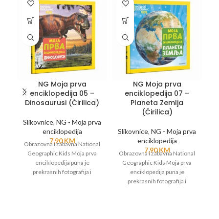
NG Moja prva
NG Moja prva
enciklopedija 05 –
enciklopedija 07 –
Dinosaurusi (Ćirilica)
Planeta Zemlja
(Ćirilica)
Slikovnice
,
NG - Moja prva
Sl
enciklopedija
Slikovnice
,
NG - Moja prva
7,90
KM
enciklopedija
Obrazovna i zabavna National
O
7,90
KM
Geographic Kids Moja prva
Obrazovna i zabavna National
enciklopedija puna je
Geographic Kids Moja prva
prekrasnih fotografija i
enciklopedija puna je
zanimljivih podataka o
prekrasnih fotografija i
životinjama, biljkama, morima,
zanimljivih podataka o
ži
znanosti, Svemiru, Zemlji i
životinjama, biljkama, morima,
svemu što nas okružuje.
znanosti, Svemiru, Zemlji i
svemu što nas okružuje.