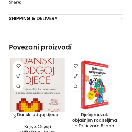
Share:
SHIPPING & DELIVERY
Povezani proizvodi
Danski odgoj djece
Dječiji mozak
G
objašnjen roditeljima
– Dr. Alvaro Bilbao
Knjige
,
Odgoj i
roditeljstvo - knjige