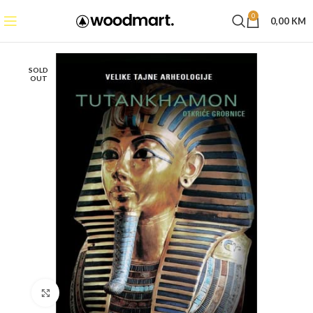
0
0,00
KM
SOLD
OUT
Click to enlarge