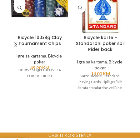
Bicycle 100x8g Clay
Bicycle karte –
Tournament Chips
Standardni poker špil
(
Rider back
Igre sa kartama
,
Bicycle-
poker
Igre sa kartama
,
Bicycle-
I
49,90
KM
poker
Društvena igra ČIPOVI ZA
14,00
KM
S
POKER - BICIKL
Karte Bicycle - Standard -
Playing Cards - špil igračkih
karata standardne veličine.
k
Si
UVJETI KORIŠTENJA