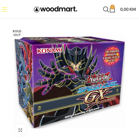
0
0,00
KM
SOLD
OUT
Click to enlarge