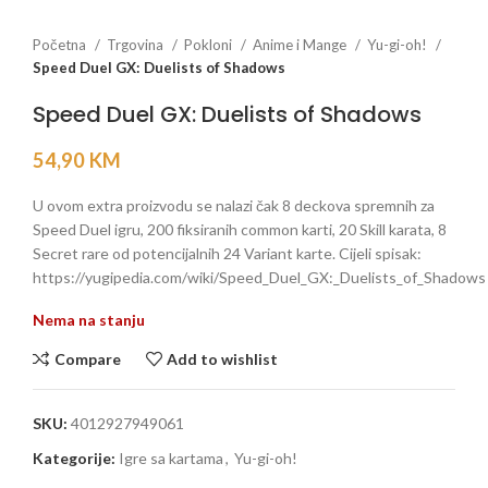
Početna
Trgovina
Pokloni
Anime i Mange
Yu-gi-oh!
Speed Duel GX: Duelists of Shadows
Speed Duel GX: Duelists of Shadows
54,90
KM
U ovom extra proizvodu se nalazi čak 8 deckova spremnih za
Speed Duel igru, 200 fiksiranih common karti, 20 Skill karata, 8
Secret rare od potencijalnih 24 Variant karte. Cijeli spisak:
https://yugipedia.com/wiki/Speed_Duel_GX:_Duelists_of_Shadows
Nema na stanju
Compare
Add to wishlist
SKU:
4012927949061
Kategorije:
Igre sa kartama
,
Yu-gi-oh!