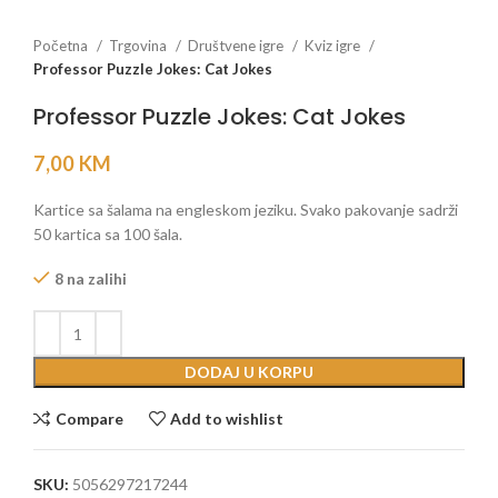
Početna
Trgovina
Društvene igre
Kviz igre
Professor Puzzle Jokes: Cat Jokes
Professor Puzzle Jokes: Cat Jokes
7,00
KM
Kartice sa šalama na engleskom jeziku. Svako pakovanje sadrži
50 kartica sa 100 šala.
8 na zalihi
DODAJ U KORPU
Compare
Add to wishlist
SKU:
5056297217244