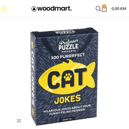
0
0,00
KM
Click to enlarge