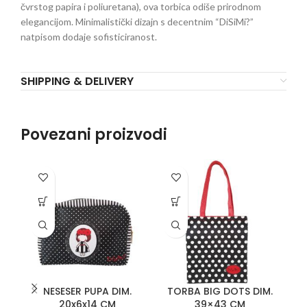
čvrstog papira i poliuretana), ova torbica odiše prirodnom
elegancijom. Minimalistički dizajn s decentnim “DiSiMi?”
natpisom dodaje sofisticiranost.
SHIPPING & DELIVERY
Povezani proizvodi
NESESER PUPA DIM.
TORBA BIG DOTS DIM.
T
20x6x14 CM
39×43 CM