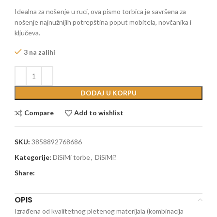
Idealna za nošenje u ruci, ova pismo torbica je savršena za
nošenje najnužnijih potrepština poput mobitela, novčanika i
ključeva.
3 na zalihi
DODAJ U KORPU
Compare
Add to wishlist
SKU:
3858892768686
Kategorije:
DiSiMi torbe
,
DiSiMi?
Share:
OPIS
Izrađena od kvalitetnog pletenog materijala (kombinacija