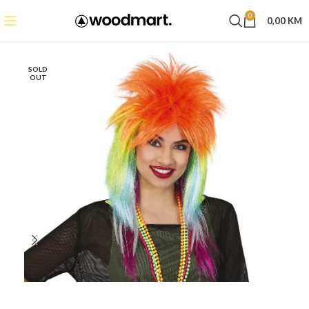
0
0,00
KM
SOLD
OUT