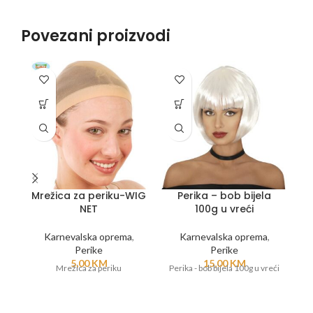
Povezani proizvodi
Mrežica za periku-WIG
Perika – bob bijela
NET
100g u vreći
Karnevalska oprema
,
Karnevalska oprema
,
Perike
Perike
5,00
KM
15,00
KM
Mrežica za periku
Perika - bob bijela 100g u vreći