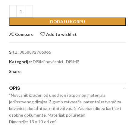
DODAJ U KORPU
Compare
Add to wishlist
SKU:
3858892766866
Kategorije:
DiSiMi novčanici
,
DiSiMi?
Share:
OPIS
“Novčanik izrađen od ugodnog i otpornog materijala
jedinstvenog dizajna. 3 gumb zatvarača, patentni zatvarač za
kovanice, dodatni patentni zatvarač. Zaseban dio za kartice i
osobne dokumente. Materijal: poliuretan
Dimenzije: 13 x 10 x 4 cm”