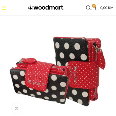
0
0,00
KM
Click to enlarge