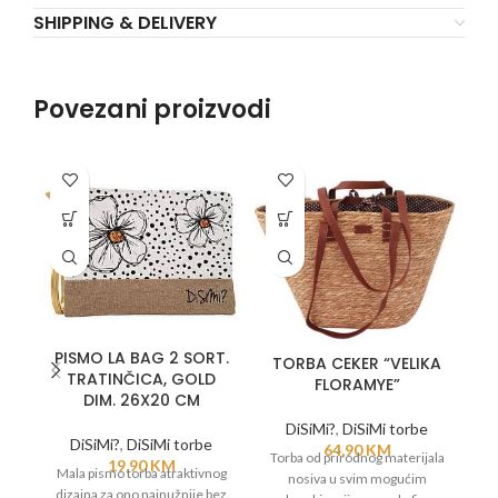
SHIPPING & DELIVERY
Povezani proizvodi
PISMO LA BAG 2 SORT.
TORBA CEKER “VELIKA
T
TRATINČICA, GOLD
FLORAMYE”
DIM. 26X20 CM
DiSiMi?
,
DiSiMi torbe
DiSiMi?
,
DiSiMi torbe
64,90
KM
Torba od prirodnog materijala
19,90
KM
Mala pismo torba atraktivnog
nosiva u svim mogućim
n
dizajna za ono najnužnije bez