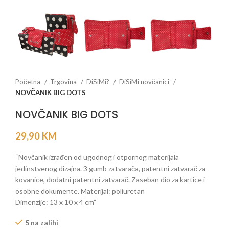
Početna
Trgovina
DiSiMi?
DiSiMi novčanici
NOVČANIK BIG DOTS
NOVČANIK BIG DOTS
29,90
KM
“Novčanik izrađen od ugodnog i otpornog materijala
jedinstvenog dizajna. 3 gumb zatvarača, patentni zatvarač za
kovanice, dodatni patentni zatvarač. Zaseban dio za kartice i
osobne dokumente. Materijal: poliuretan
Dimenzije: 13 x 10 x 4 cm”
5 na zalihi