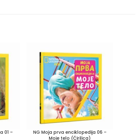
a 01 –
NG Moja prva enciklopedija 06 –
NG Mo
Moje telo (Ćirilica)