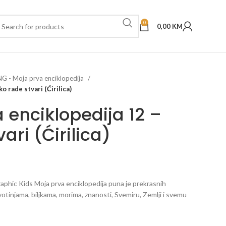
0
0,00
KM
NG - Moja prva enciklopedija
 rade stvari (Ćirilica)
 enciklopedija 12 –
ari (Ćirilica)
phic Kids Moja prva enciklopedija puna je prekrasnih
ivotinjama, biljkama, morima, znanosti, Svemiru, Zemlji i svemu