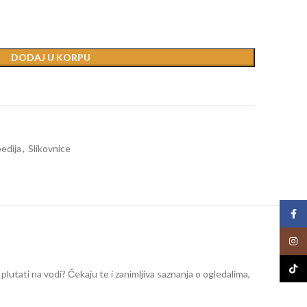
DODAJ U KORPU
t
edija
,
Slikovnice
Face
Insta
TikTo
 plutati na vodi? Čekaju te i zanimljiva saznanja o ogledalima,