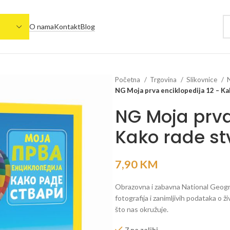
O nama
Kontakt
Blog
Početna
Trgovina
Slikovnice
NG Moja prva enciklopedija 12 – Kako
NG Moja prva
Kako rade stv
7,90
KM
Obrazovna i zabavna National Geogra
fotografija i zanimljivih podataka o ž
što nas okružuje.
7 na zalihi