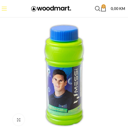
0
0,00
KM
Click to enlarge