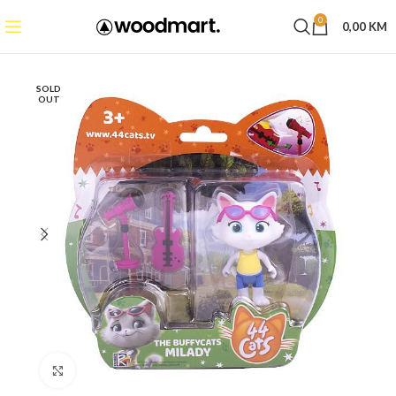
0
0,00
KM
SOLD
OUT
Click to enlarge