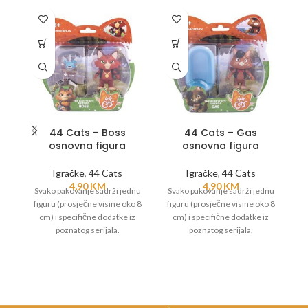
44 Cats – Boss
44 Cats – Gas
osnovna figura
osnovna figura
D
Igračke
,
44 Cats
Igračke
,
44 Cats
4,90
KM
4,90
KM
Svako pakovanje sadrži jednu
Svako pakovanje sadrži jednu
S
figuru (prosječne visine oko 8
figuru (prosječne visine oko 8
fi
cm) i specifične dodatke iz
cm) i specifične dodatke iz
poznatog serijala.
poznatog serijala.
sp
so