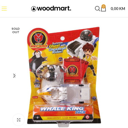
0
0,00
KM
SOLD
OUT
Click to enlarge