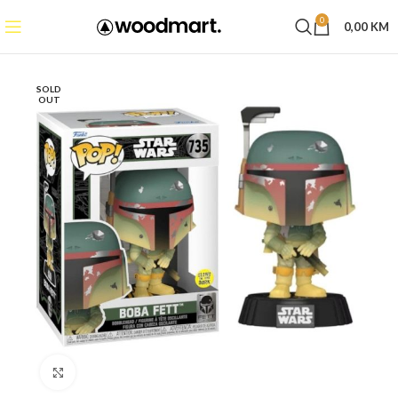
0
0,00
KM
SOLD
OUT
Click to enlarge