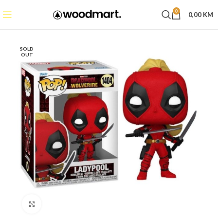
0
0,00
KM
SOLD
OUT
Click to enlarge