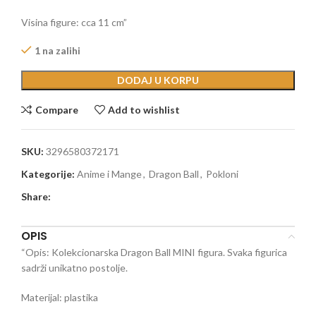
Visina figure: cca 11 cm”
1 na zalihi
DODAJ U KORPU
Compare
Add to wishlist
SKU:
3296580372171
Kategorije:
Anime i Mange
,
Dragon Ball
,
Pokloni
Share:
OPIS
“Opis: Kolekcionarska Dragon Ball MINI figura. Svaka figurica
sadrži unikatno postolje.
Materijal: plastika