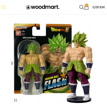
0
0,00
KM
Click to enlarge