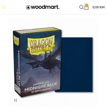
0
0,00
KM
Click to enlarge