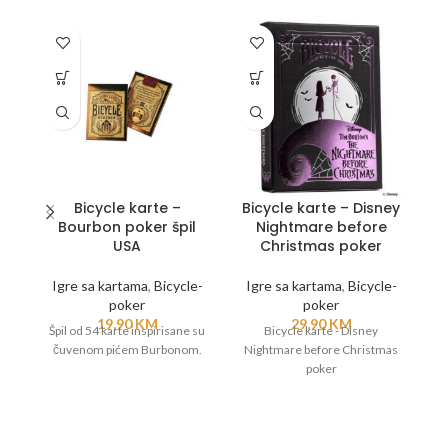
Bicycle karte –
Bicycle karte – Disney
B
Bourbon poker špil
Nightmare before
USA
Christmas poker
Igre sa kartama
,
Bicycle-
Igre sa kartama
,
Bicycle-
I
poker
poker
19,90
KM
29,90
KM
Špil od 54 karte inspirisane su
Bicycle karte - Disney
B
čuvenom pićem Burbonom.
Nightmare before Christmas
poker