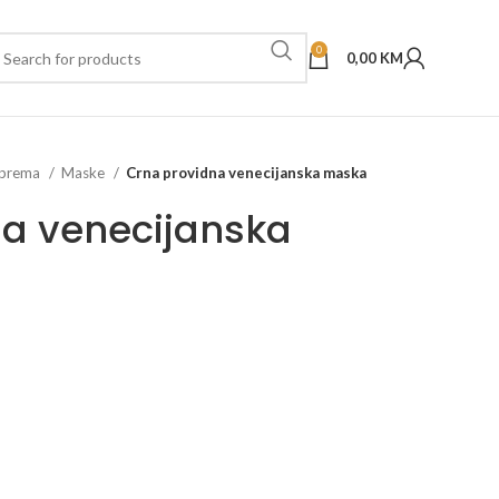
0
0,00
KM
oprema
Maske
Crna providna venecijanska maska
na venecijanska