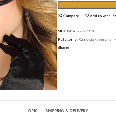
Compare
Add to wishlis
SKU:
8434077127018
Kategorije:
Karnevalska oprema
,
M
Share:
OPIS
SHIPPING & DELIVERY