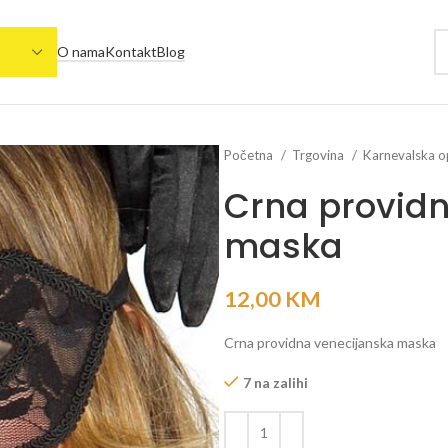
O nama
Kontakt
Blog
Početna
Trgovina
Karnevalska 
Crna provid
maska
12,00
KM
Crna providna venecijanska maska
7 na zalihi