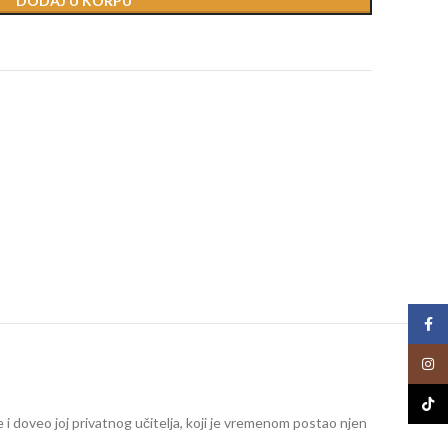
DODAJ U KORPU
t
Face
Insta
TikTo
e i doveo joj privatnog učitelja, koji je vremenom postao njen