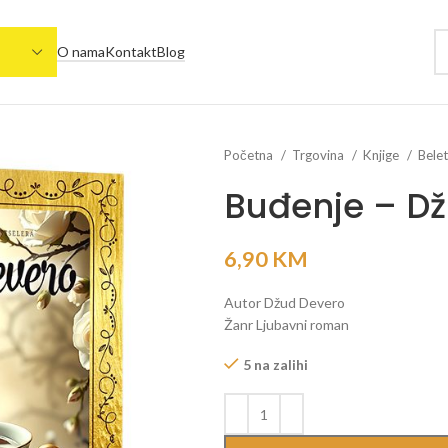
O nama
Kontakt
Blog
Početna
Trgovina
Knjige
Belet
Buđenje – D
6,90
KM
Autor Džud Devero
Žanr Ljubavni roman
5 na zalihi