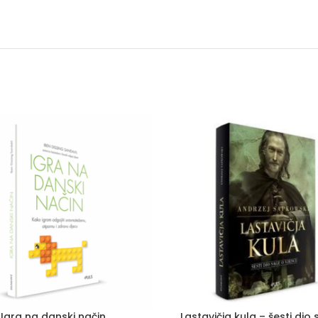
Igra na danski način
Lastavičja kula – šesti dio