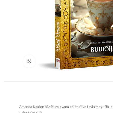
Click to enlarge
Amanda Kolden bila je izolovana od društva i svih mogućih loši
tutor i vjerenik.