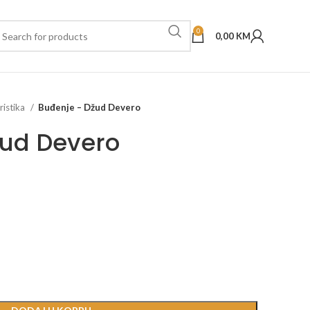
0
0,00
KM
ristika
Buđenje – Džud Devero
žud Devero