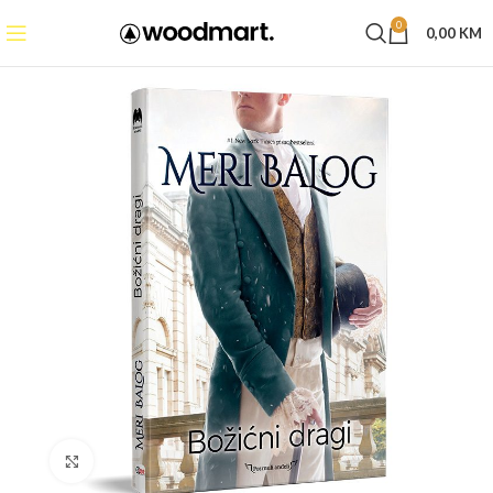
0
0,00
KM
Click to enlarge