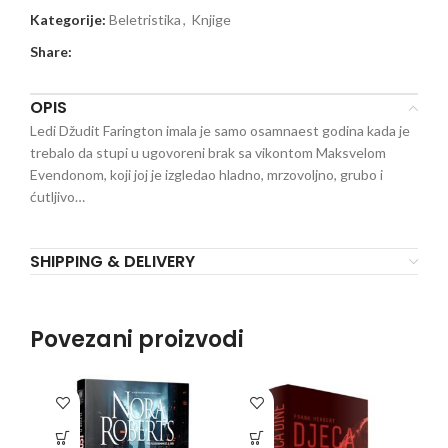
Kategorije:
Beletristika
,
Knjige
Share:
OPIS
Ledi Džudit Farington imala je samo osamnaest godina kada je
trebalo da stupi u ugovoreni brak sa vikontom Maksvelom
Evendonom, koji joj je izgledao hladno, mrzovoljno, grubo i
ćutljivo…
SHIPPING & DELIVERY
Povezani proizvodi