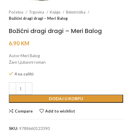
Početna
Trgovina
Knjige
Beletristika
Božićni dragi dragi – Meri Balog
Božićni dragi dragi – Meri Balog
6,90
KM
Autor Meri Balog
Žanr Ljubavni roman
4 na zalihi
DODAJ U KORPU
Compare
Add to wishlist
SKU:
9788660123390