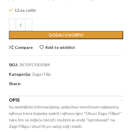
12 na zalihi
DODAJ U KORPU
Compare
Add to wishlist
SKU:
3870917003084
Kategorija:
Zaga i Filip
Share:
OPIS
Sa zanimljivim informacijama, zadacima i mnoštvom naljepnica,
njihova treća bojanka sadrži i njihovu igru “Obuci Zagu i Filipa!”
tako što se odjeća iskruži i možete je onda “isprobavati” na
Zagi i Filipu i obući ih po vašoj volji i mašti.