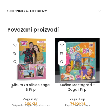
SHIPPING & DELIVERY
Povezani proizvodi
Album za sličice Zaga
Kućica Maštograd –
& Filip
Zaga i Filip
Zaga i Filip
Zaga i Filip
Pr
2,50
KM
74,90
KM
Originalni Zaga i Filip album za
Replika kućice ideja
no