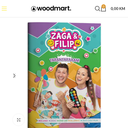
0
0,00
KM
Click to enlarge