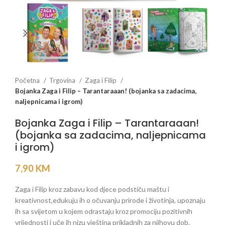
Početna
Trgovina
Zaga i Filip
Bojanka Zaga i Filip – Tarantaraaan! (bojanka sa zadacima,
naljepnicama i igrom)
Bojanka Zaga i Filip – Tarantaraaan!
(bojanka sa zadacima, naljepnicama
i igrom)
7,90
KM
Zaga i Filip kroz zabavu kod djece podstiču maštu i
kreativnost,edukuju ih o očuvanju prirode i životinja, upoznaju
ih sa svijetom u kojem odrastaju kroz promociju pozitivnih
vrijednosti i uče ih nizu vještina prikladnih za njihovu dob.