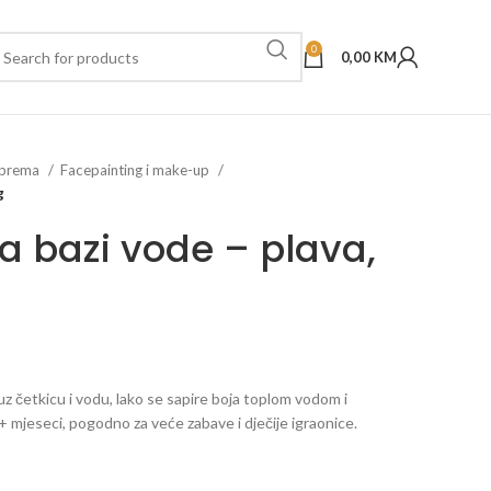
0
0,00
KM
oprema
Facepainting i make-up
g
na bazi vode – plava,
 uz četkicu i vodu, lako se sapire boja toplom vodom i
 mjeseci, pogodno za veće zabave i dječije igraonice.