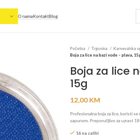
O nama
Kontakt
Blog
Početna
Trgovina
Karnevalska 
Boja za lice na bazi vode – plava, 15
Boja za lice 
15g
12,00
KM
Profesionalna boja za lice, koristi se
sapunom. Preporučljivo za uzrast 18+
16 na zalihi