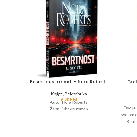
Besmrtnost u smrti – Nora Roberts
Gret
Knjige
,
Beletristika
6,90
KM
Autor Nora Roberts
Ovo je 
Žanr Ljubavni roman
svojom o
Beati
sindrom
jednom 