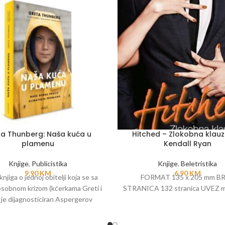
a Thunberg: Naša kuća u
Hitched – Zlokobna klauz
plamenu
Kendall Ryan
Knjige
,
Publicistika
Knjige
,
Beletristika
9,90
KM
6,90
KM
knjiga o jednoj obitelji koja se sa
FORMAT 135 x 205 mm B
sobnom krizom (kćerkama Greti i
STRANICA 132 stranica UVEZ m
 je dijagnosticiran Aspergerov
) nosi tako što se počinje baviti
još većom krizom - krizom našeg