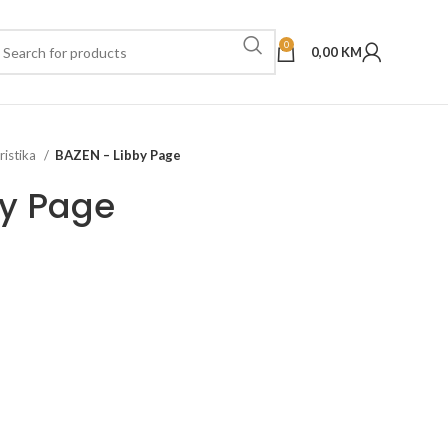
0
0,00
KM
ristika
BAZEN – Libby Page
by Page