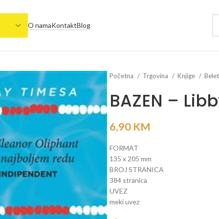
O nama
Kontakt
Blog
Početna
Trgovina
Knjige
Belet
BAZEN – Lib
6,90
KM
FORMAT
135 x 205 mm
BROJ STRANICA
384 stranica
UVEZ
meki uvez