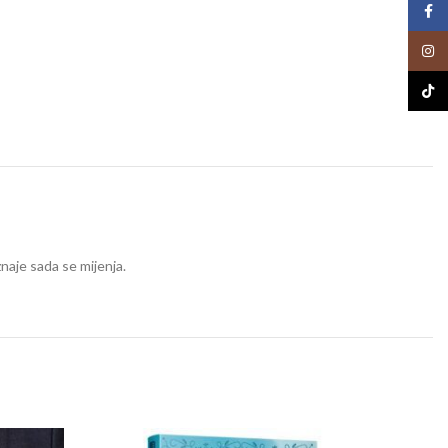
Face
Insta
TikTo
znaje sada se mijenja.