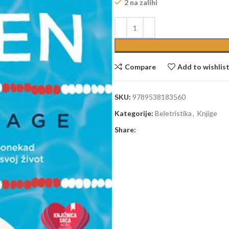
2 na zalihi
Compare
Add to wishlis
SKU:
9789538183560
Kategorije:
Beletristika
,
Knjige
Share: