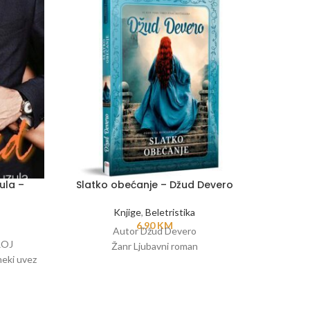
ula –
Slatko obećanje – Džud Devero
Vilenj
Knjige
,
Beletristika
6,90
KM
Knjig
Autor Džud Devero
ROJ
Treća od
Žanr Ljubavni roman
eki uvez
čine 2 z
je p
Preveden
po njoj j