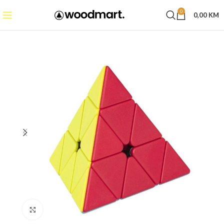
0
0,00
KM
Click to enlarge