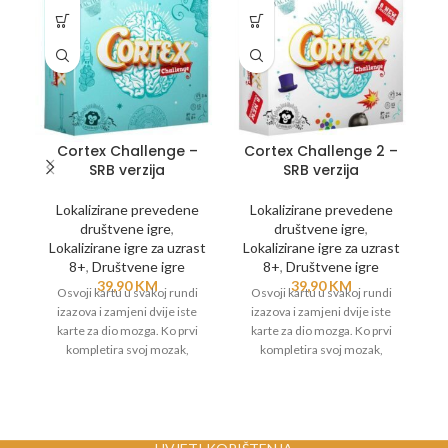
Cortex Challenge –
Cortex Challenge 2 –
SRB verzija
SRB verzija
v
Lokalizirane prevedene
Lokalizirane prevedene
društvene igre
,
društvene igre
,
Lokalizirane igre za uzrast
Lokalizirane igre za uzrast
8+
,
Društvene igre
8+
,
Društvene igre
L
39,90
KM
39,90
KM
Osvoji kartu u svakoj rundi
Osvoji kartu u svakoj rundi
izazova i zamjeni dvije iste
izazova i zamjeni dvije iste
karte za dio mozga. Ko prvi
karte za dio mozga. Ko prvi
kompletira svoj mozak,
kompletira svoj mozak,
pobjedio je. Ova igra se može
pobjedio je. Ova igra se može
kombinovati sa ostalim Cortex
kombinovati sa ostalim Cortex
Challenge igrama za isti uzrast.
Challenge igrama za isti uzrast.