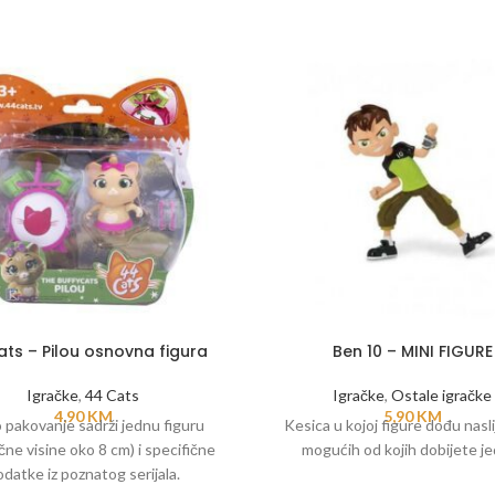
ts – Pilou osnovna figura
Ben 10 – MINI FIGURE
Igračke
,
44 Cats
Igračke
,
Ostale igračke
4,90
KM
5,90
KM
 pakovanje sadrži jednu figuru
Kesica u kojoj figure dođu nasli
čne visine oko 8 cm) i specifične
mogućih od kojih dobijete je
datke iz poznatog serijala.