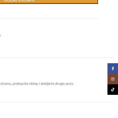
DODAJ U KORPU
t
e
Face
Insta
 stranu, prebacite oklop i dobijete drugo auto.
TikTo