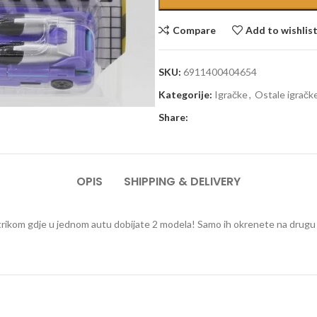
Compare
Add to wishlis
SKU:
6911400404654
Kategorije:
Igračke
,
Ostale igračk
Share:
OPIS
SHIPPING & DELIVERY
sa trikom gdje u jednom autu dobijate 2 modela! Samo ih okrenete na drugu