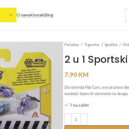
O nama
Kontakt
Blog
Početna
Trgovina
Igračke
Ost
2 u 1 Sportsk
7,90
KM
Dio brenda Flip Cars, ovo je pravo li
modela! Samo ih okrenete na drugu s
7 na zalihi