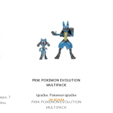
PKM: POKEMON EVOLUTION
POKEM
MULTIPACK
Igračke
,
Pokemon igračke
I
jepo. 7
39,90
KM
PKM: POKEMON EVOLUTION
Pliša
dnu.
MULTIPACK
kvalitet
izgleda