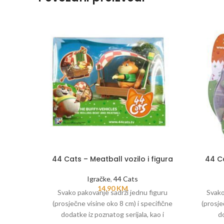
44 Cats – Meatball vozilo i figura
44 Ca
Igračke
,
44 Cats
14,90
KM
Svako pakovanje sadrži jednu figuru
Svako
(prosječne visine oko 8 cm) i specifične
(prosje
dodatke iz poznatog serijala, kao i
do