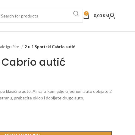
0
0,00
KM
ale igračke
2 u 1 Sportski Cabrio autić
i Cabrio autić
jepo klasično auto. Ali sa trikom gdje u jednom autu dobijate 2
tranu, prebacite oklop i dobijete drugo auto.