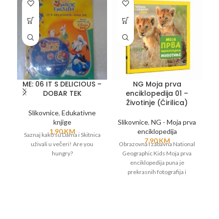
ME: 06 IT S DELICIOUS –
NG Moja prva
DOBAR TEK
enciklopedija 01 –
Životinje (Ćirilica)
Slikovnice
,
Edukativne
knjige
Slikovnice
,
NG - Moja prva
Sl
1,90
KM
enciklopedija
Saznaj kako su Dama i Skitnica
7,90
KM
uživali u večeri! Are you
Obrazovna i zabavna National
O
hungry?
Geographic Kids Moja prva
enciklopedija puna je
prekrasnih fotografija i
zanimljivih podataka o
životinjama, biljkama, morima,
ži
znanosti, Svemiru, Zemlji i
svemu što nas okružuje.