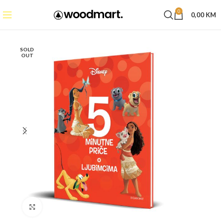
0
0,00
KM
SOLD
OUT
Click to enlarge