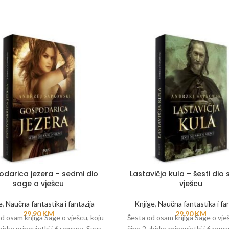
darica jezera – sedmi dio
Lastavičja kula – šesti dio
sage o vješcu
vješcu
e
,
Naučna fantastika i fantazija
Knjige
,
Naučna fantastika i fan
29,90
KM
29,90
KM
 osam knjiga Sage o vješcu, koju
Šesta od osam knjiga Sage o vješ
birke pripovjetki i 6 romana. Saga
čine 2 zbirke pripovjetki i 6 rom