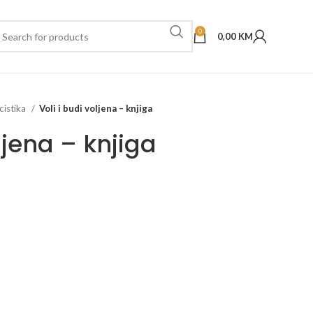
0
0,00
KM
cistika
Voli i budi voljena – knjiga
ljena – knjiga