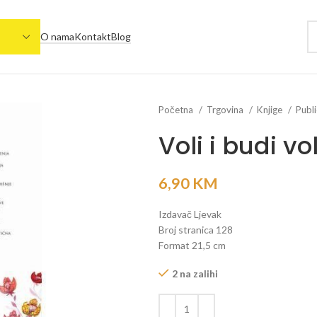
O nama
Kontakt
Blog
Početna
Trgovina
Knjige
Publi
Voli i budi vo
6,90
KM
Izdavač Ljevak
Broj stranica 128
Format 21,5 cm
2 na zalihi