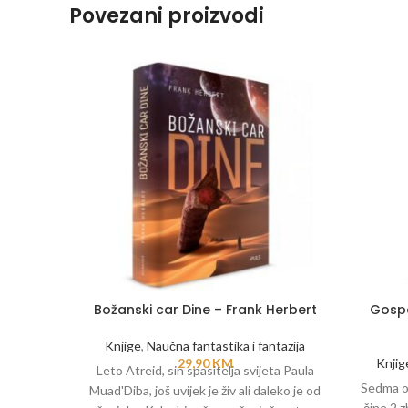
Povezani proizvodi
Božanski car Dine – Frank Herbert
Gospo
Knjige
,
Naučna fantastika i fantazija
29,90
KM
Knjig
Leto Atreid, sin spasitelja svijeta Paula
Sedma od
Muad'Diba, još uvijek je živ ali daleko je od
čine 2 z