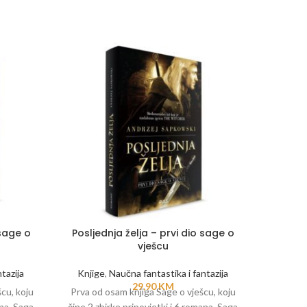
 sage o
Posljednja želja – prvi dio sage o
Pra
vješcu
tazija
Knjige
,
Naučna fantastika i fantazija
29,90
KM
cu, koju
Prva od osam knjiga Sage o vješcu, koju
ana. Saga
čine 2 zbirke pripovjetki i 6 romana. Saga