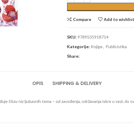
Compare
Add to wishlis
SKU:
9789535918714
Kategorije:
Knjige
,
Publicistika
Share:
OPIS
SHIPPING & DELIVERY
đuje čitav niz ljubavnih tema – od zavođenja, održavanja iskre u vezi, do sv