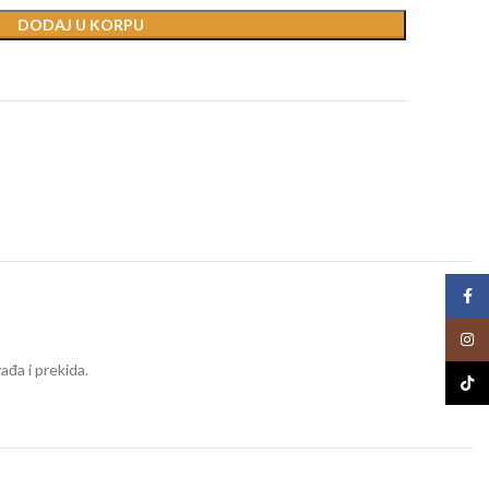
DODAJ U KORPU
t
Face
Insta
ađa i prekida.
TikTo