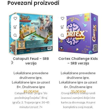
Povezani proizvodi
Catapult Feud – SRB
Cortex Challenge Kids
C
verzija
– SRB verzija
Lokalizirane prevedene
Lokalizirane prevedene
društvene igre
,
društvene igre
,
Lokalizirane igre za uzrast
Lokalizirane igre za uzrast
L
8+
,
Društvene igre
6+
,
Društvene igre
85,00
KM
35,00
KM
Catapult Feud - je igra “do
Osvoji kartu u svakoj rundi
poslednjeg čovjeka”. Broj
izazova i zamjeni dvije iste
igrača: 2. Trajanje igre: 30-45
karte za dio mozga. Ko prvi
minuta Uzrast: 7+
kompletira svoj mozak,