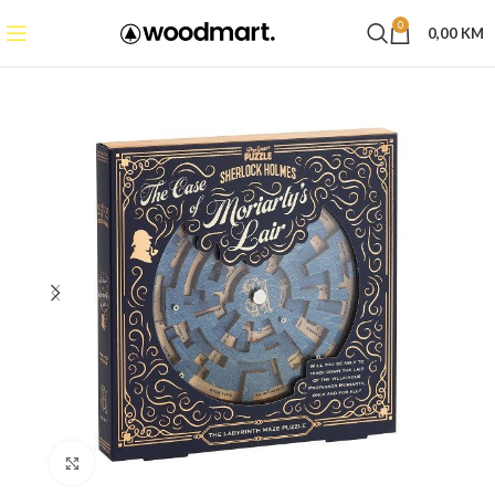
0
0,00
KM
Click to enlarge