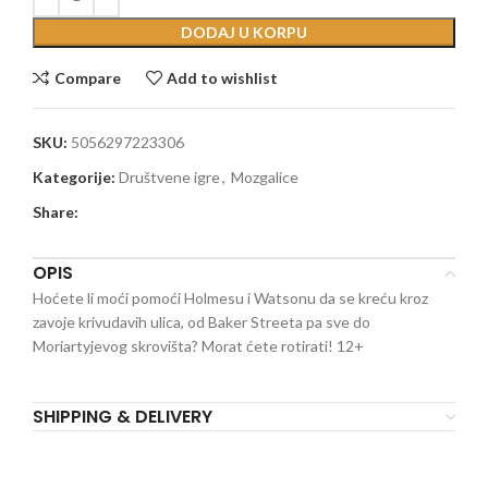
DODAJ U KORPU
Compare
Add to wishlist
SKU:
5056297223306
Kategorije:
Društvene igre
,
Mozgalice
Share:
OPIS
Hoćete li moći pomoći Holmesu i Watsonu da se kreću kroz
zavoje krivudavih ulica, od Baker Streeta pa sve do
Moriartyjevog skrovišta? Morat ćete rotirati! 12+
SHIPPING & DELIVERY