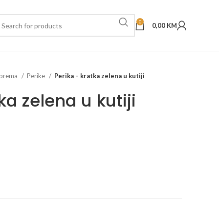
0
0,00
KM
oprema
Perike
Perika – kratka zelena u kutiji
ka zelena u kutiji
t