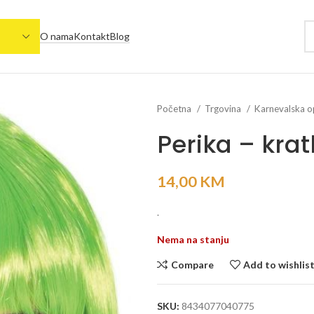
O nama
Kontakt
Blog
Početna
Trgovina
Karnevalska 
Perika – krat
14,00
KM
.
Nema na stanju
Compare
Add to wishlis
SKU:
8434077040775