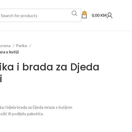
0
0,00
KM
oprema
Perike
za u kutiji
ka i brada za Djeda
i
a i bijela brada za Djeda mraza s kutijom
ć ili podijelu paketića.