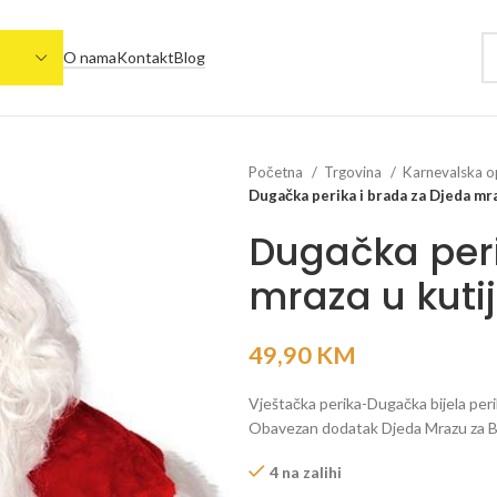
O nama
Kontakt
Blog
Početna
Trgovina
Karnevalska 
Dugačka perika i brada za Djeda mra
Dugačka peri
mraza u kutij
49,90
KM
Vještačka perika-Dugačka bijela perik
Obavezan dodatak Djeda Mrazu za Boži
4 na zalihi